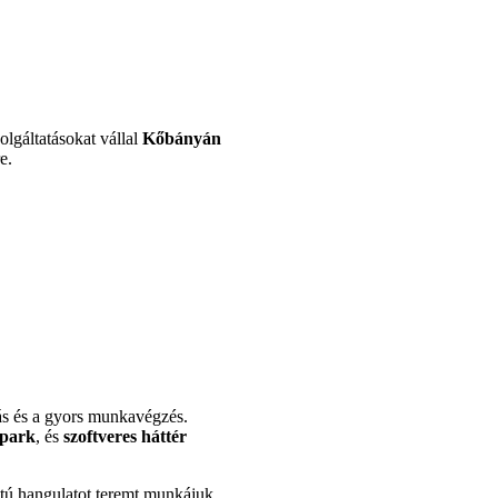
olgáltatásokat vállal
Kőbányán
e.
tás és a gyors munkavégzés.
ppark
, és
szoftveres háttér
ntú hangulatot teremt munkájuk