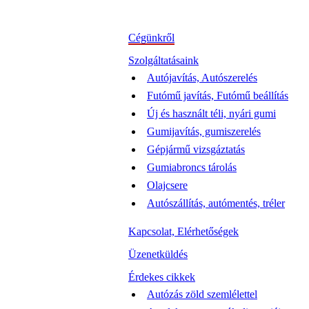
Cégünkről
Szolgáltatásaink
Autójavítás, Autószerelés
Futómű javítás, Futómű beállítás
Új és használt téli, nyári gumi
Gumijavítás, gumiszerelés
Gépjármű vizsgáztatás
Gumiabroncs tárolás
Olajcsere
Autószállítás, autómentés, tréler
Kapcsolat, Elérhetőségek
Üzenetküldés
Érdekes cikkek
Autózás zöld szemlélettel