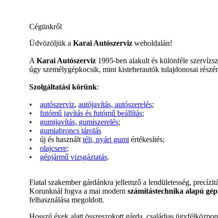
Cégünkről
Üdvözöljük a
Karai Autószerviz
weboldalán!
A
Karai Autószerviz
1995-ben alakult és különféle szervízsz
úgy személygépkocsik, mint kisteherautók tulajdonosai részér
Szolgáltatási körünk
:
•
autószerviz
,
autójavítás, autószerelés
;
•
futómű javítás és futómű beállítás
;
•
gumijavítás, gumiszerelés
;
•
gumiabroncs tárolás
• új és használt
téli, nyári gumi
értékesítés;
•
olajcsere
;
•
gépjármű vizsgáztatás
.
Fiatal szakember gárdánkra jellemző a lendületesség, precízi
Korunknál fogva a mai modern
számítástechnika alapú gé
felhasználása megoldott.
Hosszú évek alatt összeszokott gárda, családias ügyfélközpo