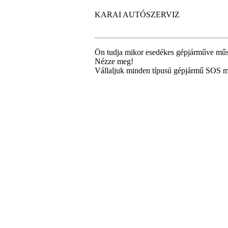
KARAI AUTÓSZERVIZ
Ön tudja mikor esedékes gépjárműve műs
Nézze meg!
Vállaljuk minden típusú gépjármű SOS mű